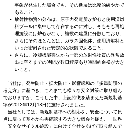
事象が発生した場合でも、その進展は比較的緩やかで
あること。
放射性物質の分布は、原子力発電所が炉心と使用済燃
料プールに集中して存在するのに対し、そもそも再処
理施設には炉心がなく、複数の建屋に分散しており、
さらにそのほとんどは、ガラス固化体、使用済燃料と
いった密封された安定的な状態であること。
さらに、冷却機能喪失から一部の放射性物質の異常放
出に至るまでの時間が数日程度あり時間的余裕が大き
いこと。
当社は、発生防止・拡大防止・影響緩和の「多重防護の
考え方」に基づき、これまでも様々な安全対策に取り組ん
でおりますが、こうした中、上記特徴を踏まえた新規制基
準が2013年12月18日に施行されました。
当社としては、新規制基準への対応を、安全について原
点に戻って基本から再確認する大きな機会と捉え、「世界
一安全なサイクル施設」に向けて全社をあげて取り組んで