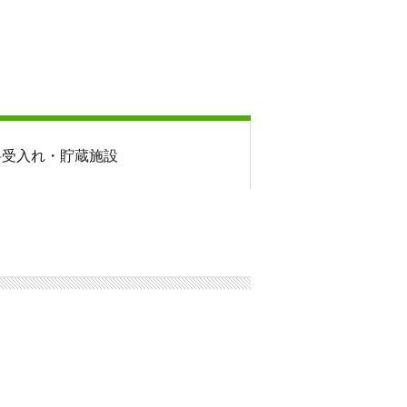
料
受入れ・貯蔵施設