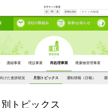
文字サイズ変更
小
中
大
ENGLISH
報
当社の取組み
発表•お知らせ
事業情報
濃縮事業
埋設事業
再処理事業
廃棄物管理事業
向けた進捗状況
月別トピックス
運転情報（日報）
運
月別トピックス