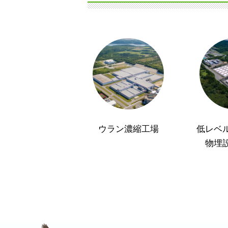
ウラン濃縮工場
低レベ
物埋