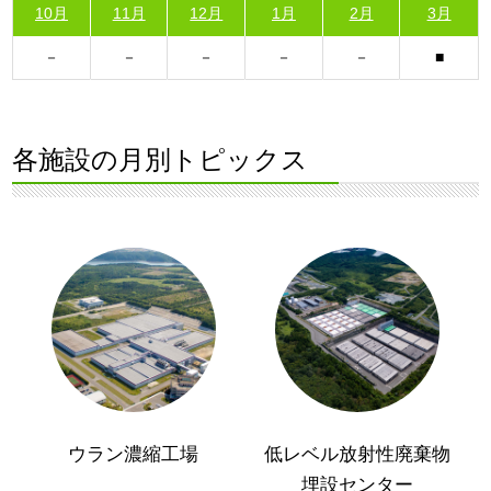
10月
11月
12月
1月
2月
3月
各施設の月別トピックス
ウラン濃縮工場
低レベル放射性廃棄物
埋設センター