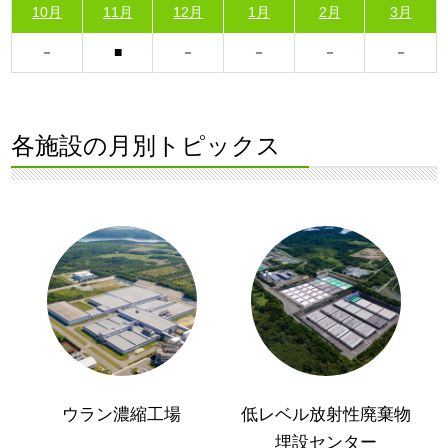
10月
11月
12月
1月
2月
3月
各施設の月別トピックス
ウラン濃縮工場
低レベル放射性廃棄物
埋設センター