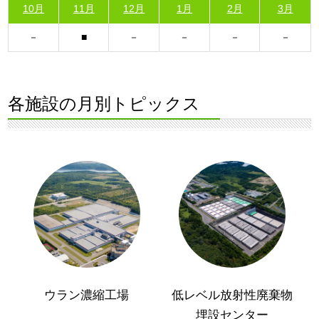
10月
11月
12月
1月
2月
3月
各施設の月別トピックス
ウラン濃縮工場
低レベル放射性廃棄物
埋設センター