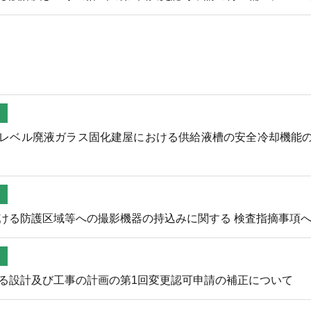
レベル廃液ガラス固化建屋における供給液槽の安全冷却機能
ける防護区域等への撮影機器の持込みに関する 検査指摘事項
る設計及び工事の計画の第1回変更認可申請の補正について