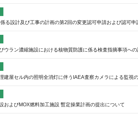
に係る設計及び工事の計画の第2回の変更認可申請および認可申
びウラン濃縮施設における核物質防護に係る検査指摘事項への
理建屋セル内の照明全消灯に伴うIAEA査察カメラによる監視
設およびMOX燃料加工施設 暫定操業計画の提出について