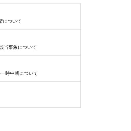
請について
該当事象について
の一時中断について