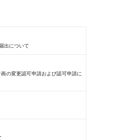
届出について
計画の変更認可申請および認可申請に
て