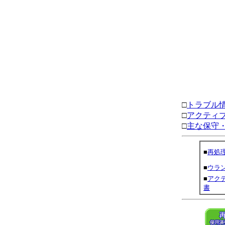
□
トラブル
□
アクティ
□
主な保守
■
再処
■
ウラ
■
アク
書