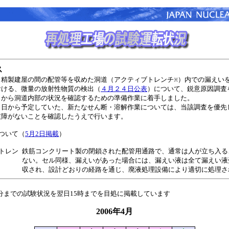
ス
と精製建屋の間の配管等を収めた洞道（アクティブトレンチ
）内での漏えい
※
おける、微量の放射性物質の検出（
４月２４日公表
）について、鋭意原因調査
日から洞道内部の状況を確認するための準備作業に着手しました。
日から予定していた、新たなせん断・溶解作業については、当該調査を優先
支障がないことを確認したうえで行います。
ついて（
5月2日掲載
）
トレン
鉄筋コンクリート製の閉鎖された配管用通路で、通常は人が立ち入る
ない。セル同様、漏えいがあった場合には、漏えい液は全て漏えい液
収され、設計どおりの経路を通じ、廃液処理設備により適切に処理さ
0分までの試験状況を翌日15時までを目処に掲載しています
2006年4月