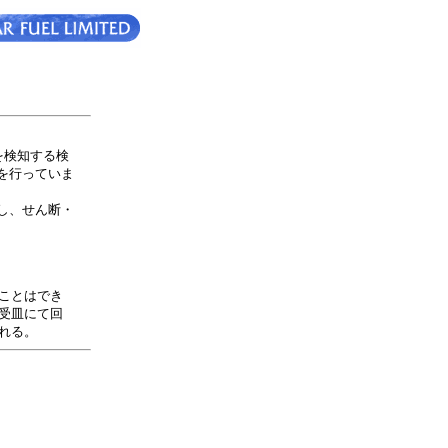
を検知する検
を行っていま
し、せん断・
ことはでき
受皿にて回
れる。