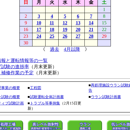
日
月
火
水
木
金
土
1
2
3
4
5
6
7
8
9
10
11
12
13
14
15
16
17
18
19
20
21
22
23
24
25
26
27
28
29
30
《
過去
4月以降
》
情報と運転情報等の一覧
ブ試験の進捗率
（月末更新）
・補修作業の予定
（月末更新）
■
再処理施設ウラン試験
理事業の概要
■
工程図
告
ン試験の概要
■
試験運転全体計画書
■
ウラン試験計画書
ティブ試験計画
■
トラブル等事例集
（2月15日更
新）