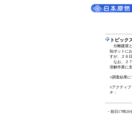
トピック
分離建屋
知ポットに
すが、２６
なお、２７
溶解作業に
○調査結果に
アクティブ
※
チ：
・前日17時2