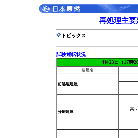
再処理主要
トピックス
試験運転状況
4月23日（17時
建屋名
前処理建屋
高レ
分離建屋