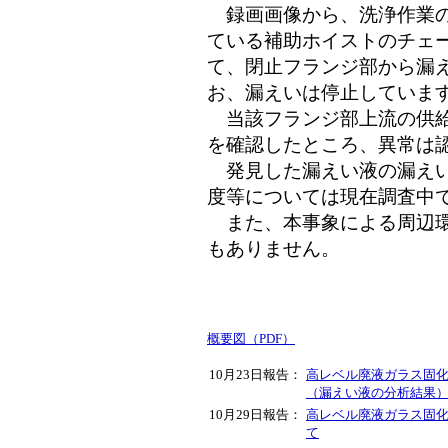
録画画像から、洗浄作業の
ている補助ホイストのチェ
て、閉止フランジ部から漏
お、漏えいは停止していま
当該フランジ部上流の供給
を確認したところ、異常は
発見した漏えい液の漏えい
度等については現在調査中
また、本事象による周辺環
もありません。
概要図（PDF）
10月23日報告：
高レベル廃液ガラス固
（漏えい液の分析結果
10月29日報告：
高レベル廃液ガラス固
て