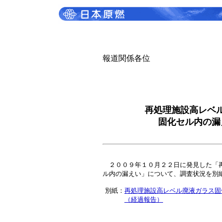
報道関係各位
再処理施設高レベ
固化セル内の漏
２００９年１０月２２日に発見した「再
ル内の漏えい」について、調査状況を別
別紙：
再処理施設高レベル廃液ガラス固
（経過報告）