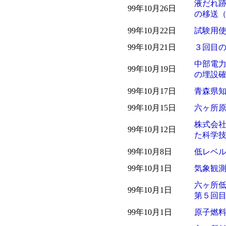
液だれ
99年10月26日
の移送
99年10月22日
試験用
99年10月21日
３回目
中部電
99年10月19日
の埋設
99年10月17日
青森県
99年10月15日
六ヶ所
株式会
99年10月12日
た科学
99年10月8日
低レベ
99年10月1日
気象観
六ヶ所低
99年10月1日
第５回
99年10月1日
原子燃