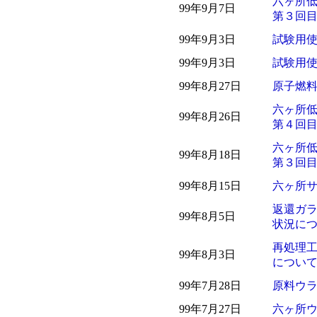
六ヶ所低
99年9月7日
第３回
99年9月3日
試験用
99年9月3日
試験用
99年8月27日
原子燃
六ヶ所低
99年8月26日
第４回
六ヶ所低
99年8月18日
第３回
99年8月15日
六ヶ所
返還ガ
99年8月5日
状況に
再処理
99年8月3日
につい
99年7月28日
原料ウ
99年7月27日
六ヶ所