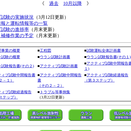
《
過去
10月以降
》
ブ試験の実施状況
（3月12日更新）
情報と運転情報等の一覧
ブ試験の進捗率
（月末更新）
・補修作業の予定
（月末更新）
理事業の概要
■
工程図
■
試験運転全体計画書
ン試験の概要
■
ウラン試験計画書
■
ウラン試験報告書(その１)
■
アクティブ試験中間報告書
試験報告書(その２)
■
アクティブ試験計画書
１)
ティブ試験中間報告書
■
アクティブ試験中間報告
■
アクティブ試験経過報告
２－１）
書
（第３ステップ）
（その２－２）
ティブ試験経過報告
■
トラブル等事例集
ステップ）
（3月22日更新）