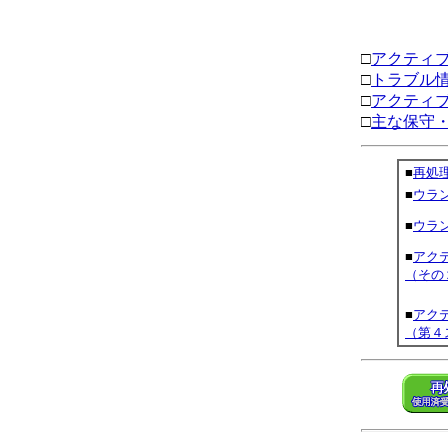
□
アクティ
□
トラブル
□
アクティ
□
主な保守
■
再処
■
ウラ
■
ウラン
■
アク
（その
■
アク
（第４