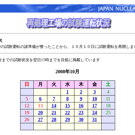
ス
炉の試験運転の諸準備が整ったことから、１０月１０日に試験運転を再開しま
0分までの試験状況を翌日15時までを目処に掲載しています
2008年10月
日
月
火
水
木
金
土
1
2
3
4
5
6
7
8
9
10
11
12
13
14
15
16
17
18
19
20
21
22
23
24
25
26
27
28
29
30
31