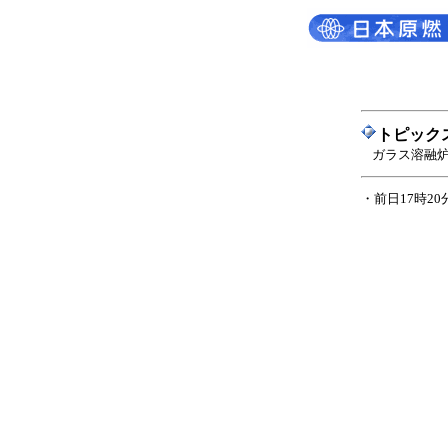
トピック
ガラス溶融
・前日17時2