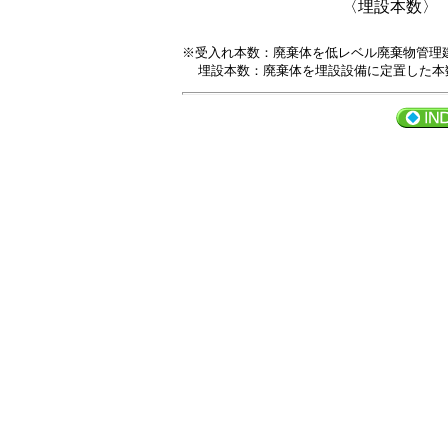
〈埋設本数〉
※受入れ本数：廃棄体を低レベル廃棄物管理
埋設本数：廃棄体を埋設設備に定置した本