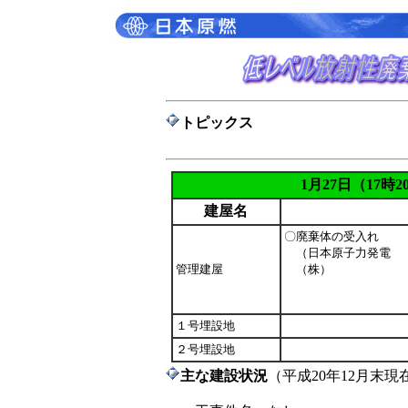
トピックス
1月27日（17時
建屋名
〇
廃棄体の受入れ
（日本原子力発電
管理建屋
（株）
１号埋設地
２号埋設地
主な建設状況
（平成20年12月末現