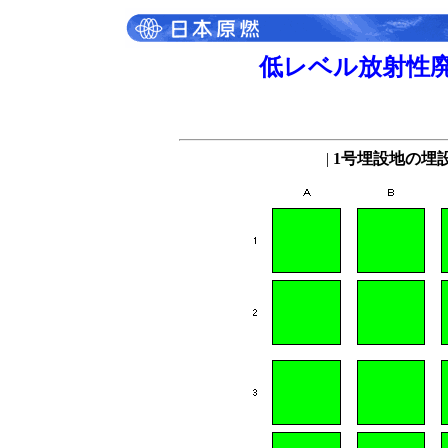
低レベル放射性
|
1号埋設地の埋