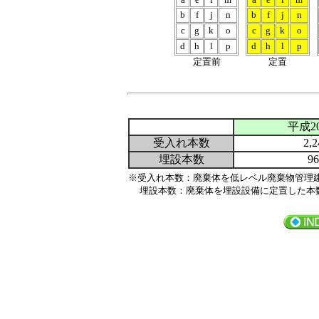
b
f
j
n
b
f
j
n
c
g
k
o
c
g
k
o
d
h
l
p
d
h
l
p
定置前
定置
平成2
受入れ本数
2,2
埋設本数
96
※受入れ本数：廃棄体を低レベル廃棄物管理
埋設本数：廃棄体を埋設設備に定置した本