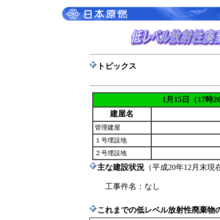
トピックス
1月15日（17時
建屋名
管理建屋
１号埋設地
２号埋設地
主な建設状況
（平成20年12月末現
工事件名：なし
これまでの低レベル放射性廃棄物