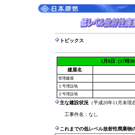
トピックス
1月8日（17時2
建屋名
管理建屋
１号埋設地
２号埋設地
主な建設状況
（平成20年11月末現
工事件名：なし
これまでの低レベル放射性廃棄物