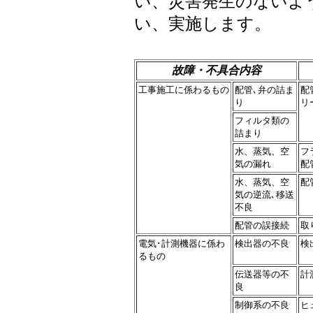
い、災害発生のないよ
い、実施します。
故障・不具合内容
工事施工に係わるもの
配管､弁の詰ま
配
り
リ
フィルタ類の
詰まり
水、蒸気、空
フ
気の漏れ
配
水、蒸気、空
配
気の逆流､移送
不良
配管の誤接続
取
電気･計測機器に係わ
検出器の不良
検
るもの
伝送器等の不
計
良
制御系の不良
ヒ