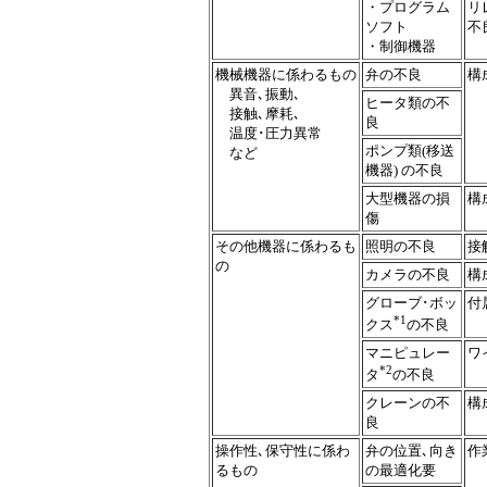
・プログラム
リ
ソフト
不
・制御機器
機械機器に係わるもの
弁の不良
構
異音､振動､
ヒータ類の不
接触､摩耗､
良
温度･圧力異常
ポンプ類(移送
など
機器) の不良
大型機器の損
構
傷
その他機器に係わるも
照明の不良
接
の
カメラの不良
構
グローブ･ボッ
付
*1
クス
の不良
マニピュレー
ワ
*2
タ
の不良
クレーンの不
構
良
操作性､保守性に係わ
弁の位置､向き
作
るもの
の最適化要