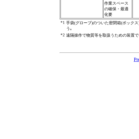
作業スペース
の確保・最適
化要
*1
手袋(グローブ)のついた密閉箱(ボック
う｡
*2
遠隔操作で物質等を取扱うための装置で
Pr