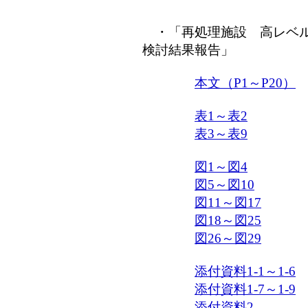
・「再処理施設 高レベル
検討結果報告」
本文（P1～P20）
表1～表2
表3～表9
図1～図4
図5～図10
図11～図17
図18～図25
図26～図29
添付資料1-1～1-6
添付資料1-7～1-9
添付資料2