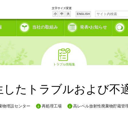
文字サイズ変更
小
中
大
ENGLISH
報
当社の取組み
発表•お知らせ
トラブル情報集
発生したトラブルおよび不
棄物埋設センター
再処理工場
高レベル放射性廃棄物貯蔵管