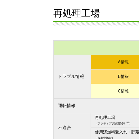
再処理工場
A情報
トラブル情報
B情報
C情報
運転情報
再処理工場
※1
（アクティブ試験期間中
）
不適合
使用済燃料受入れ・貯
（操業中施設）