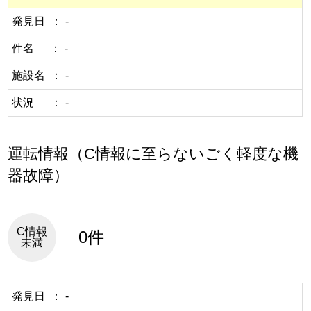
発見日
-
件名
-
施設名
-
状況
-
運転情報（C情報に至らないごく軽度な機
器故障）
C情報
0件
未満
発見日
-