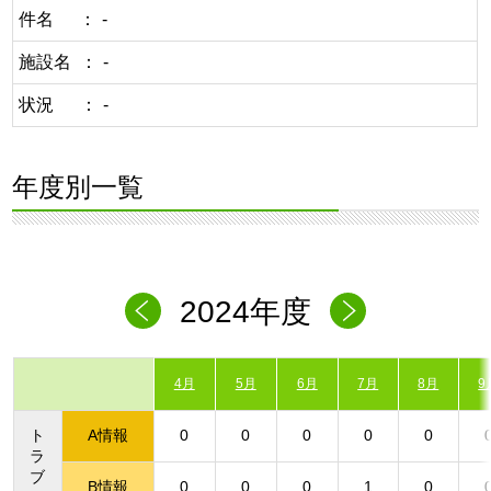
件名
-
施設名
-
状況
-
年度別一覧
2024年度
4月
5月
6月
7月
8月
9
ト
A情報
0
0
0
0
0
ラ
ブ
B情報
0
0
0
1
0