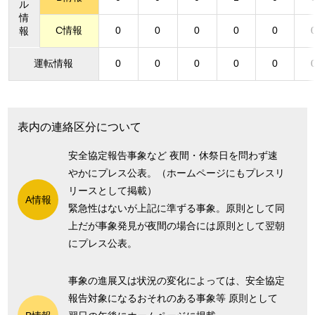
ル
情
C情報
0
0
0
0
0
報
運転情報
0
0
0
0
0
表内の連絡区分について
安全協定報告事象など 夜間・休祭日を問わず速
やかにプレス公表。（ホームページにもプレスリ
リースとして掲載）
A情報
緊急性はないが上記に準ずる事象。原則として同
上だが事象発見が夜間の場合には原則として翌朝
にプレス公表。
事象の進展又は状況の変化によっては、安全協定
報告対象になるおそれのある事象等 原則として