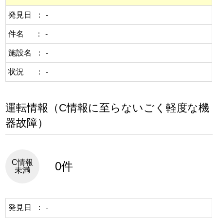
発見日
-
件名
-
施設名
-
状況
-
運転情報（C情報に至らないごく軽度な機
器故障）
C情報
0件
未満
発見日
-