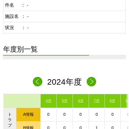
件名
-
施設名
-
状況
-
年度別一覧
2024年度
4月
5月
6月
7月
8月
9
ト
A情報
0
0
0
0
0
ラ
ブ
B情報
0
0
0
1
0