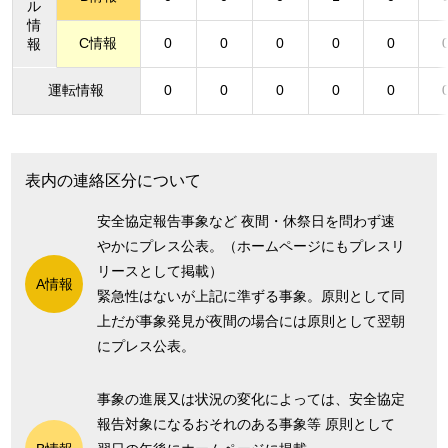
ル
情
C情報
0
0
0
0
0
報
運転情報
0
0
0
0
0
表内の連絡区分について
安全協定報告事象など 夜間・休祭日を問わず速
やかにプレス公表。（ホームページにもプレスリ
リースとして掲載）
A情報
緊急性はないが上記に準ずる事象。原則として同
上だが事象発見が夜間の場合には原則として翌朝
にプレス公表。
事象の進展又は状況の変化によっては、安全協定
報告対象になるおそれのある事象等 原則として