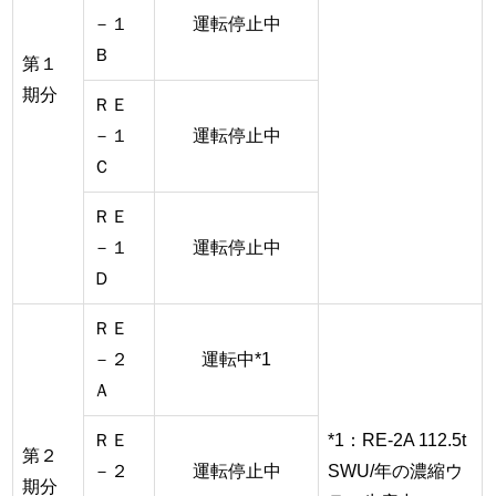
－１
運転停止中
Ｂ
第１
期分
ＲＥ
－１
運転停止中
Ｃ
ＲＥ
－１
運転停止中
Ｄ
ＲＥ
－２
運転中*1
Ａ
ＲＥ
*1：RE-2A 112.5t
第２
－２
運転停止中
SWU/年の濃縮ウ
期分