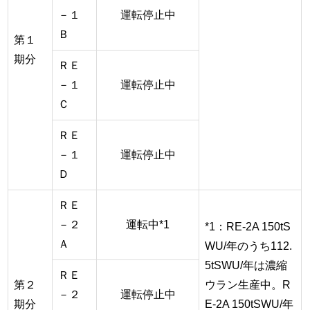
－１
運転停止中
Ｂ
第１
期分
ＲＥ
－１
運転停止中
Ｃ
ＲＥ
－１
運転停止中
Ｄ
ＲＥ
－２
運転中*1
*1：RE-2A 150tS
Ａ
WU/年のうち112.
5tSWU/年は濃縮
ＲＥ
第２
ウラン生産中。R
－２
運転停止中
期分
E-2A 150tSWU/年