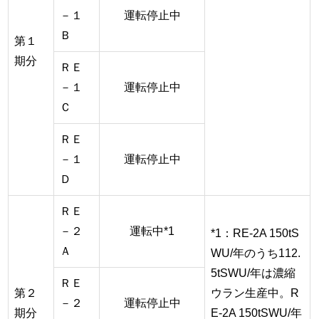
－１
運転停止中
Ｂ
第１
期分
ＲＥ
－１
運転停止中
Ｃ
ＲＥ
－１
運転停止中
Ｄ
ＲＥ
－２
運転中*1
*1：RE-2A 150tS
Ａ
WU/年のうち112.
5tSWU/年は濃縮
ＲＥ
第２
ウラン生産中。R
－２
運転停止中
期分
E-2A 150tSWU/年