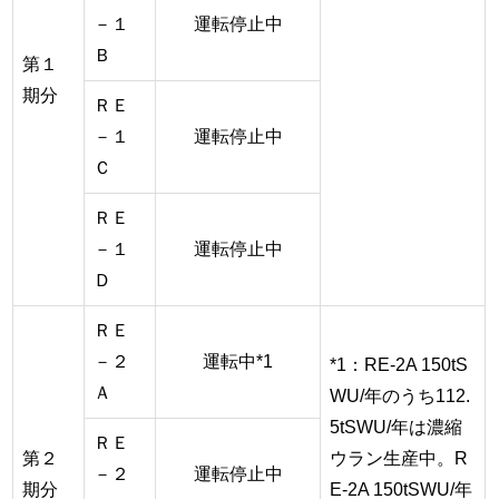
－１
運転停止中
Ｂ
第１
期分
ＲＥ
－１
運転停止中
Ｃ
ＲＥ
－１
運転停止中
Ｄ
ＲＥ
－２
運転中*1
*1：RE-2A 150tS
Ａ
WU/年のうち112.
5tSWU/年は濃縮
ＲＥ
第２
ウラン生産中。R
－２
運転停止中
期分
E-2A 150tSWU/年