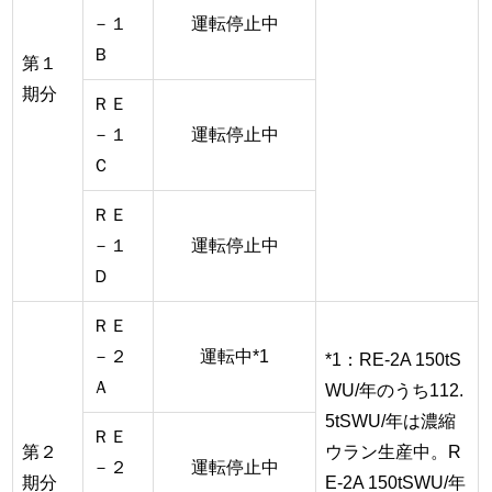
－１
運転停止中
Ｂ
第１
期分
ＲＥ
－１
運転停止中
Ｃ
ＲＥ
－１
運転停止中
Ｄ
ＲＥ
－２
運転中*1
*1：RE-2A 150tS
Ａ
WU/年のうち112.
5tSWU/年は濃縮
ＲＥ
第２
ウラン生産中。R
－２
運転停止中
期分
E-2A 150tSWU/年