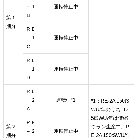
－１
運転停止中
Ｂ
第１
期分
ＲＥ
－１
運転停止中
Ｃ
ＲＥ
－１
運転停止中
Ｄ
ＲＥ
－２
運転中*1
*1：RE-2A 150tS
Ａ
WU/年のうち112.
5tSWU/年は濃縮
ＲＥ
第２
ウラン生産中。R
－２
運転停止中
期分
E-2A 150tSWU/年