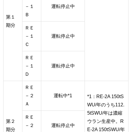
－１
運転停止中
Ｂ
第１
期分
ＲＥ
－１
運転停止中
Ｃ
ＲＥ
－１
運転停止中
Ｄ
ＲＥ
－２
運転中*1
*1：RE-2A 150tS
Ａ
WU/年のうち112.
5tSWU/年は濃縮
ＲＥ
第２
ウラン生産中。R
－２
運転停止中
期分
E-2A 150tSWU/年