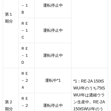
－１
運転停止中
Ｂ
第１
期分
ＲＥ
－１
運転停止中
Ｃ
ＲＥ
－１
運転停止中
Ｄ
ＲＥ
－２
運転中*1
*1：RE-2A 150tS
Ａ
WU/年のうち75tS
WU/年は濃縮ウラ
ＲＥ
第２
ン生産中。RE-2A
－２
運転停止中
期分
150tSWU/年のう