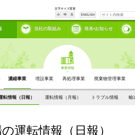
文字サイズ変更
小
中
大
ENGLISH
報
当社の取組み
発表•お知らせ
事業情報
濃縮事業
埋設事業
再処理事業
廃棄物管理事業
運転情報（日報）
運転情報（月報）
トラブル情報
輸
場の運転情報（日報）