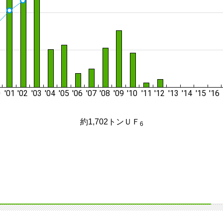
約1,702トンＵＦ
6