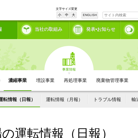
文字サイズ変更
小
中
大
ENGLISH
報
当社の取組み
発表•お知らせ
事業情報
濃縮事業
埋設事業
再処理事業
廃棄物管理事業
運転情報（日報）
運転情報（月報）
トラブル情報
輸
場の運転情報（日報）