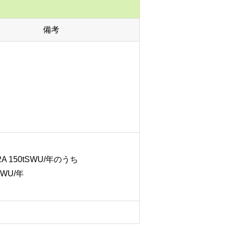
備考
-2A 150tSWU/年のうち
WU/年