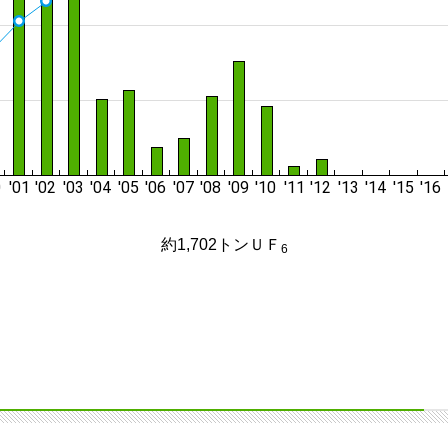
約1,702トンＵＦ
6