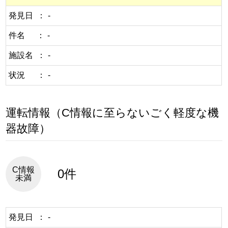
発見日
-
件名
-
施設名
-
状況
-
運転情報（C情報に至らないごく軽度な機
器故障）
C情報
0件
未満
発見日
-