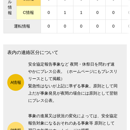
ル
情
C情報
0
1
1
0
0
報
運転情報
0
0
0
0
0
表内の連絡区分について
安全協定報告事象など 夜間・休祭日を問わず速
やかにプレス公表。（ホームページにもプレスリ
リースとして掲載）
A情報
緊急性はないが上記に準ずる事象。原則として同
上だが事象発見が夜間の場合には原則として翌朝
にプレス公表。
事象の進展又は状況の変化によっては、安全協定
報告対象になるおそれのある事象等 原則として