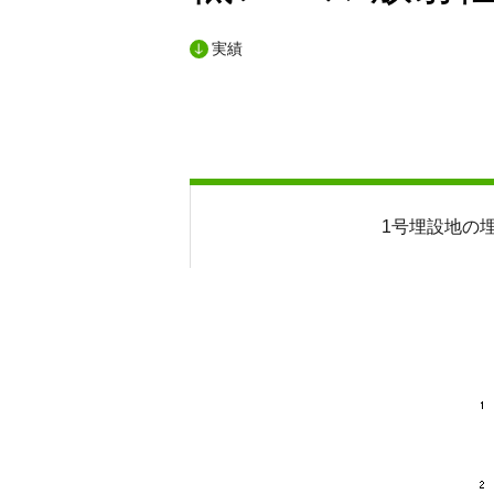
実績
1号埋設地の