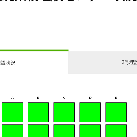
2号埋
埋設状況