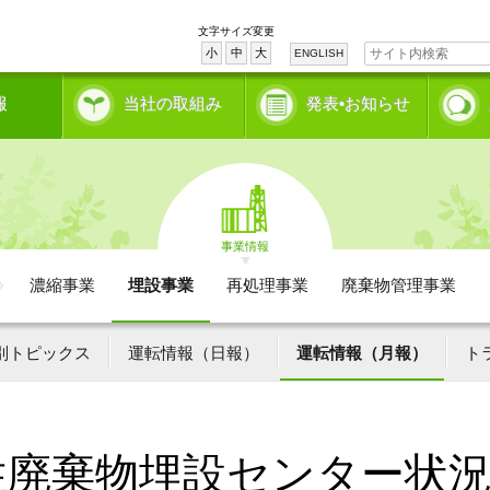
文字サイズ変更
小
中
大
ENGLISH
報
当社の取組み
発表•お知らせ
事業情報
濃縮事業
埋設事業
再処理事業
廃棄物管理事業
別トピックス
運転情報（日報）
運転情報（月報）
ト
性廃棄物埋設センター状