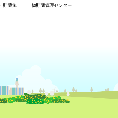
・貯蔵施
物貯蔵管理センター
）