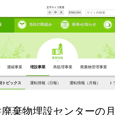
文字サイズ変更
小
中
大
ENGLISH
報
当社の取組み
発表•お知らせ
事業情報
濃縮事業
埋設事業
再処理事業
廃棄物管理事業
別トピックス
運転情報（日報）
運転情報（月報）
ト
性廃棄物埋設センターの