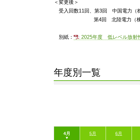
＜変更後＞
受入回数11回、第3回 中国電力（
第4回 北陸電力（株）志
別紙：
2025年度 低レベル放
年度別一覧
4月
5月
6月