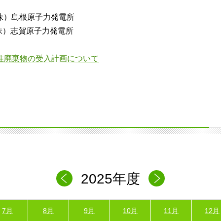
株）島根原子力発電所
賀原子力発電所
射性廃棄物の受入計画について
2025年度
7月
8月
9月
10月
11月
12月