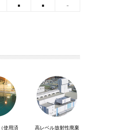
（使用済
高レベル放射性廃棄