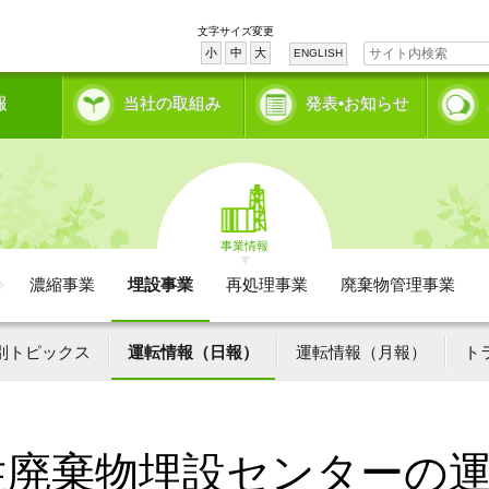
文字サイズ変更
小
中
大
ENGLISH
報
当社の取組み
発表•お知らせ
事業情報
濃縮事業
埋設事業
再処理事業
廃棄物管理事業
別トピックス
運転情報（日報）
運転情報（月報）
ト
性廃棄物埋設センターの