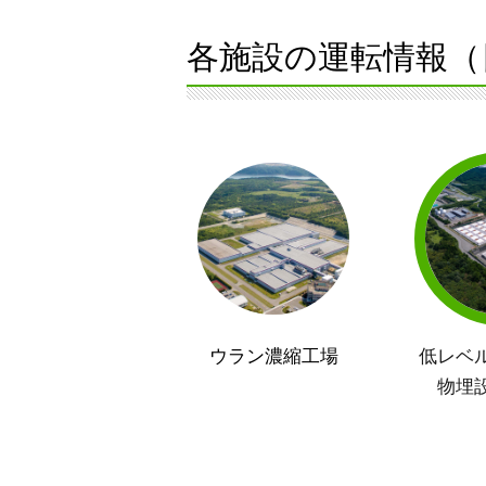
各施設の運転情報（
ウラン濃縮工場
低レベ
物埋