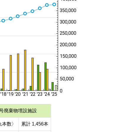
号廃棄物埋設施設
れ本数〉
累計 1,456本