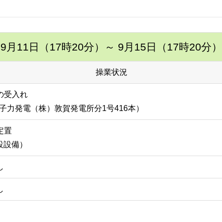
9月11日（17時20分）
～ 9月15日（17時20分）
操業状況
の受入れ
子力発電（株）敦賀発電所分1号416本）
定置
埋設設備）
し
し