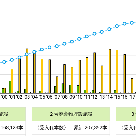
施設
２号廃棄物埋設施設
３
168,123本
〈受入れ本数〉
累計 207,352本
〈受入