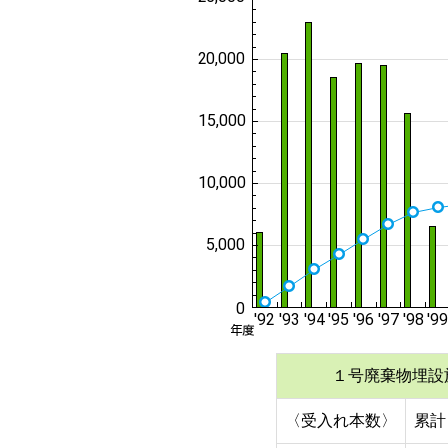
１号廃棄物埋設
〈受入れ本数〉
累計 