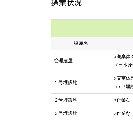
操業状況
建屋名
○廃棄体
管理建屋
（日本原
○廃棄体
１号埋設地
（7-B
２号埋設地
○作業な
３号埋設地
○作業な