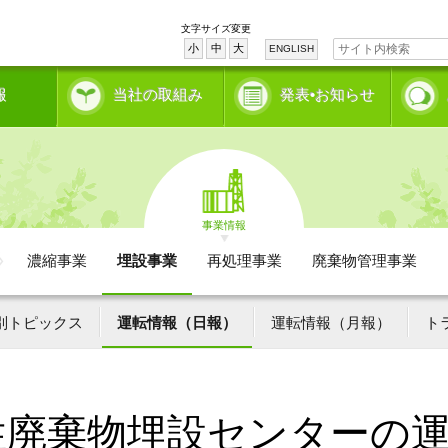
文字サイズ変更
小
中
大
ENGLISH
報
当社の取組み
発表•お知らせ
事業情報
濃縮事業
埋設事業
再処理事業
廃棄物管理事業
別トピックス
運転情報（日報）
運転情報（月報）
ト
性廃棄物埋設センターの