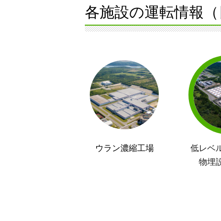
各施設の運転情報（
ウラン濃縮工場
低レベ
物埋