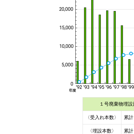
１号廃棄物埋設
〈受入れ本数〉
累計 
〈埋設本数〉
累計 