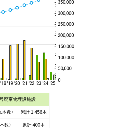
号廃棄物埋設施設
れ本数〉
累計 1,456本
本数〉
累計 400本