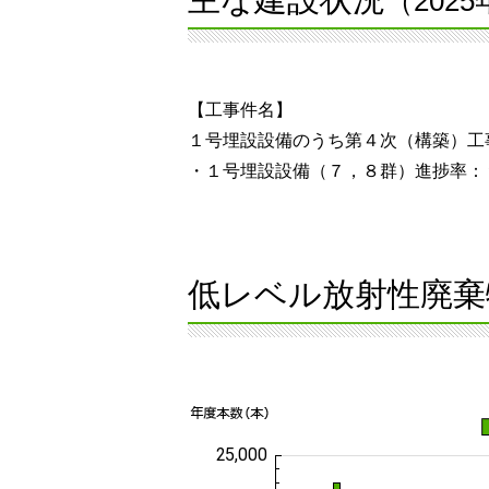
（202
【工事件名】
１号埋設設備のうち第４次（構築）工
・１号埋設設備（７，８群）進捗率：
低レベル放射性廃棄