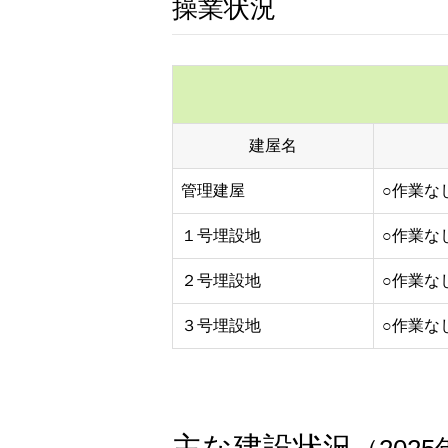
操業状況
建屋名
管理建屋
○作業な
１号埋設地
○作業な
２号埋設地
○作業な
３号埋設地
○作業な
主な建設状況