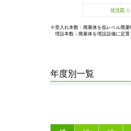
状況図
※受入れ本数：廃棄体を低レベル廃棄
埋設本数：廃棄体を埋設設備に定置
年度別一覧
4月
5月
6月