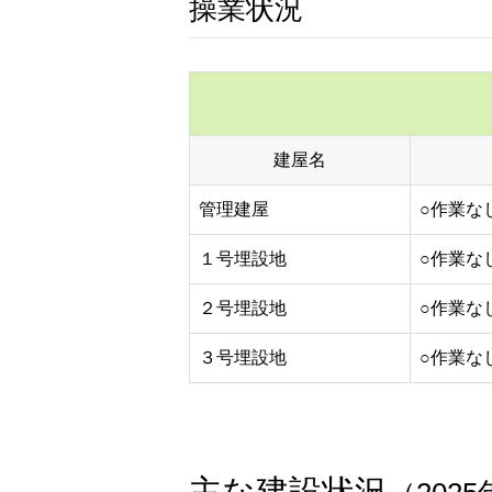
操業状況
建屋名
管理建屋
○作業な
１号埋設地
○作業な
２号埋設地
○作業な
３号埋設地
○作業な
主な建設状況