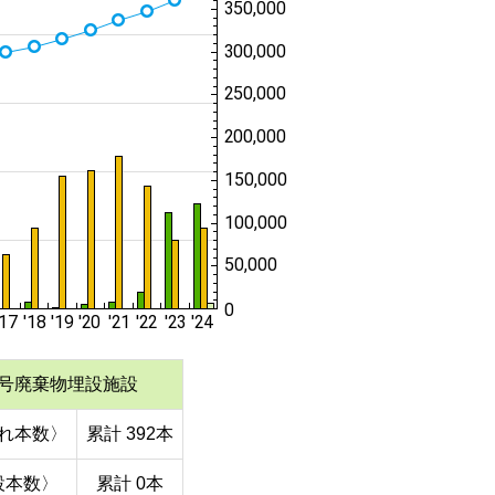
号廃棄物埋設施設
れ本数〉
累計 392本
設本数〉
累計 0本