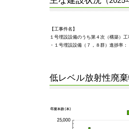
（202
【工事件名】
１号埋設設備のうち第４次（構築）工
・１号埋設設備（７，８群）進捗率：
低レベル放射性廃棄