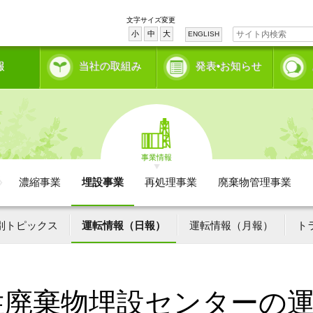
文字サイズ変更
小
中
大
ENGLISH
報
当社の取組み
発表•お知らせ
事業情報
濃縮事業
埋設事業
再処理事業
廃棄物管理事業
別トピックス
運転情報（日報）
運転情報（月報）
ト
性廃棄物埋設センターの