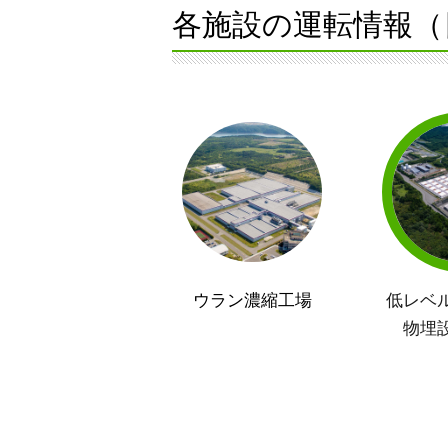
各施設の運転情報（
ウラン濃縮工場
低レベ
物埋