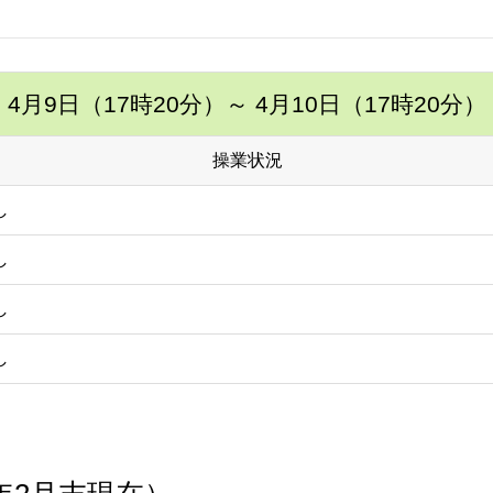
4月9日（17時20分）
～ 4月10日（17時20分）
操業状況
し
し
し
し