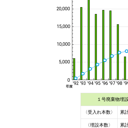
１号廃棄物埋
〈受入れ本数〉
累計
〈埋設本数〉
累計