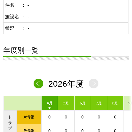
件名
-
施設名
-
状況
-
年度別一覧
2026年度
4月
5月
6月
7月
8月
9
ト
A情報
0
0
0
0
0
ラ
ブ
B情報
0
0
0
0
0