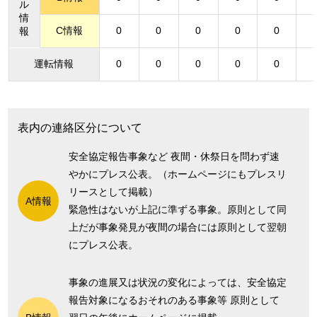
ル
情
C情報
0
0
0
0
0
報
運転情報
0
0
0
0
0
表内の連絡区分について
安全協定報告事象など 夜間・休祭日を問わず速
やかにプレス公表。（ホームページにもプレスリ
リースとして掲載）
A情報
緊急性はないが上記に準ずる事象。原則として同
上だが事象発見が夜間の場合には原則として翌朝
にプレス公表。
事象の進展又は状況の変化によっては、安全協定
報告対象になるおそれのある事象等 原則として