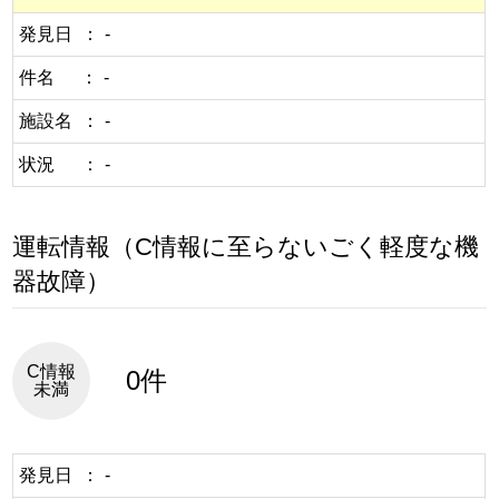
発見日
-
件名
-
施設名
-
状況
-
運転情報（C情報に至らないごく軽度な機
器故障）
C情報
0件
未満
発見日
-