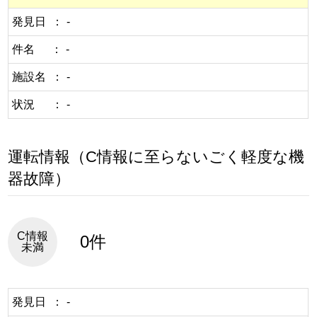
発見日
-
件名
-
施設名
-
状況
-
運転情報（C情報に至らないごく軽度な機
器故障）
C情報
0件
未満
発見日
-