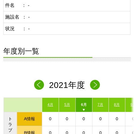
件名
-
施設名
-
状況
-
年度別一覧
2021年度
4月
5月
6月
7月
8月
9
ト
A情報
0
0
0
0
0
ラ
ブ
B情報
0
0
0
0
0