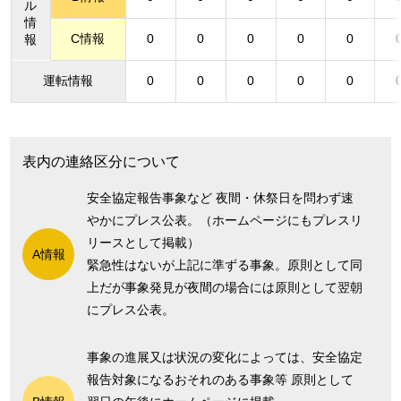
ル
情
C情報
0
0
0
0
0
報
運転情報
0
0
0
0
0
表内の連絡区分について
安全協定報告事象など 夜間・休祭日を問わず速
やかにプレス公表。（ホームページにもプレスリ
リースとして掲載）
A情報
緊急性はないが上記に準ずる事象。原則として同
上だが事象発見が夜間の場合には原則として翌朝
にプレス公表。
事象の進展又は状況の変化によっては、安全協定
報告対象になるおそれのある事象等 原則として