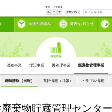
文字サイズ変更
小
中
大
ENGLISH
報
当社の取組み
発表•お知らせ
事業情報
濃縮事業
埋設事業
再処理事業
廃棄物管理事業
運転情報（日報）
運転情報（月報）
トラブル情報
性廃棄物貯蔵管理センタ