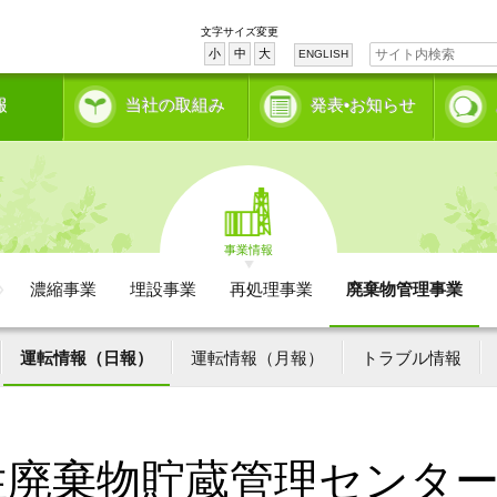
文字サイズ変更
小
中
大
ENGLISH
報
当社の取組み
発表•お知らせ
事業情報
濃縮事業
埋設事業
再処理事業
廃棄物管理事業
運転情報（日報）
運転情報（月報）
トラブル情報
性廃棄物貯蔵管理センタ