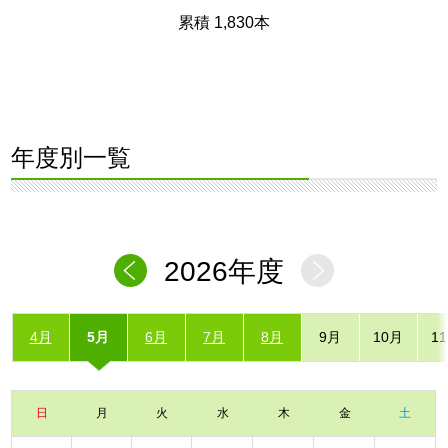
累積 1,830本
年度別一覧
2026年度
4月
5月
6月
7月
8月
9月
10月
1
日
月
火
水
木
金
土