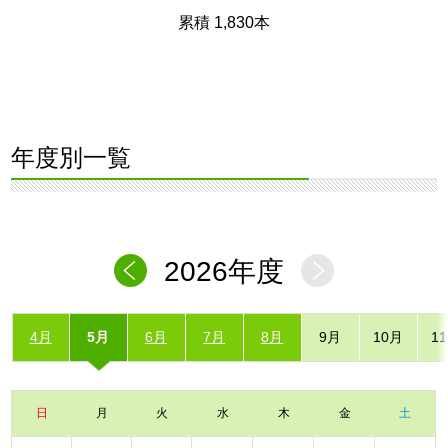
累積 1,830本
年度別一覧
2026年度
4月
5月
6月
7月
8月
9月
10月
1
日
月
火
水
木
金
土