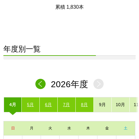
累積 1,830本
年度別一覧
2026年度
4月
5月
6月
7月
8月
9月
10月
1
日
月
火
水
木
金
土