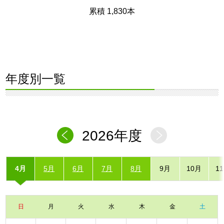
累積 1,830本
年度別一覧
2026年度
4月
5月
6月
7月
8月
9月
10月
1
日
月
火
水
木
金
土