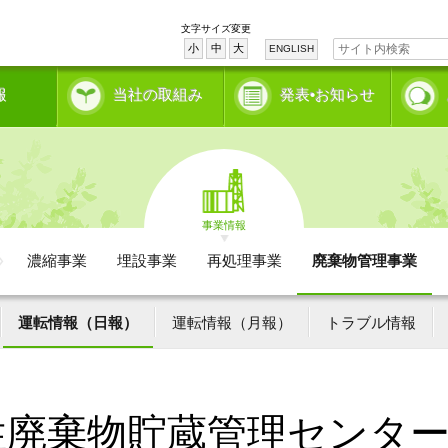
文字サイズ変更
小
中
大
ENGLISH
報
当社の取組み
発表•お知らせ
事業情報
濃縮事業
埋設事業
再処理事業
廃棄物管理事業
運転情報（日報）
運転情報（月報）
トラブル情報
性廃棄物貯蔵管理センタ