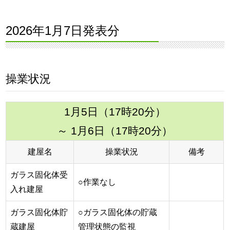
2026年1月7日発表分
操業状況
1月5日（17時20分）
～ 1月6日（17時20分）
建屋名
操業状況
備考
ガラス固化体受
○作業なし
入れ建屋
ガラス固化体貯
○ガラス固化体の貯蔵
蔵建屋
管理状態の監視