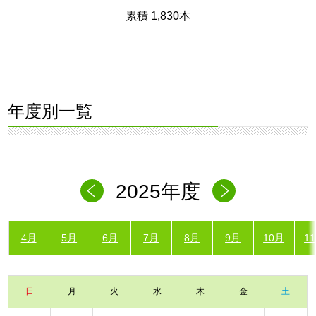
累積 1,830本
年度別一覧
2025年度
4月
5月
6月
7月
8月
9月
10月
1
日
月
火
水
木
金
土