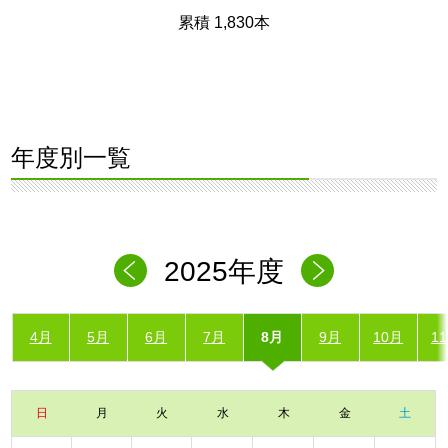
累積 1,830本
年度別一覧
2025年度
4月
5月
6月
7月
8月
9月
10月
1
日
月
火
水
木
金
土