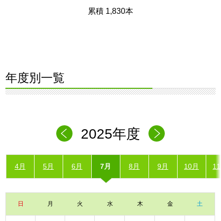
累積 1,830本
年度別一覧
2025年度
4月
5月
6月
7月
8月
9月
10月
1
日
月
火
水
木
金
土