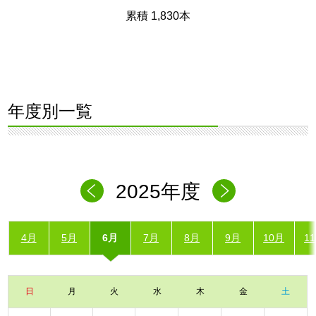
累積 1,830本
年度別一覧
2025年度
4月
5月
6月
7月
8月
9月
10月
1
日
月
火
水
木
金
土